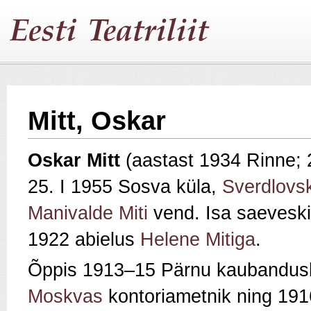
Mitt, Oskar
Oskar
Mitt
(aastast 1934 Rinne; 
25. I 1955 Sosva küla,
Sverdlovsk
Manivalde Miti
vend. Isa saeveski
1922 abielus
Helene Mitiga
.
Õppis 1913–15 Pärnu kaubandusk
Moskvas
kontoriametnik ning 191