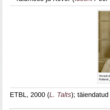
Herault d
Rollandi 
ETBL, 2000 (
L. Talts
); täiendatu