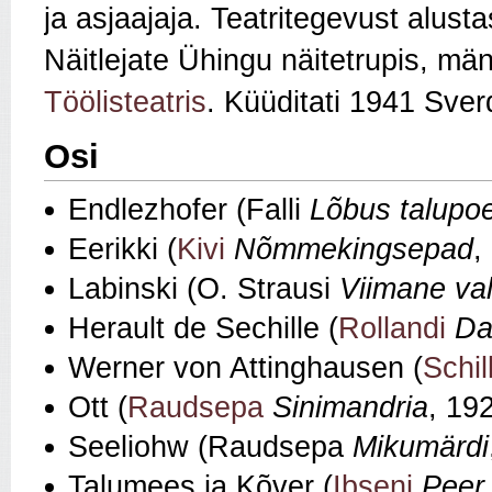
ja asjaajaja. Teatritegevust alus
Näitlejate Ühingu näitetrupis, m
Töölisteatris
. Küüditati 1941 Sver
Osi
Endlezhofer (Falli
Lõbus talupo
Eerikki (
Kivi
Nõmmekingsepad
,
Labinski (O. Strausi
Viimane va
Herault de Sechille (
Rollandi
Da
Werner von Attinghausen (
Schil
Ott (
Raudsepa
Sinimandria
, 19
Seeliohw (Raudsepa
Mikumärdi
Talumees ja Kõver (
Ibseni
Peer