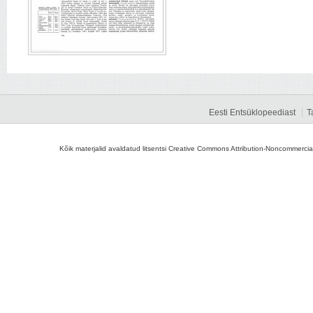
Eesti Entsüklopeediast
T
Kõik materjalid avaldatud litsentsi Creative Commons Attribution-Noncommercial-S