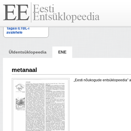
Tagasi ETBL-i
avalehele
Üldentsüklopeedia
ENE
metanaal
„Eesti nõukogude entsüklopeedia” arti