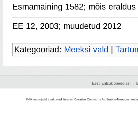
Esmamaining 1582; mõis eraldu
EE 12, 2003; muudetud 2012
Kategooriad:
Meeksi vald
|
Tartu
Eesti Entsüklopeediast
T
Kõik materjalid avaldatud litsentsi Creative Commons Attribution-Noncommercial-S