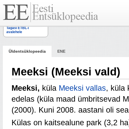
Tagasi ETBL-i
avalehele
Üldentsüklopeedia
ENE
Meeksi (Meeksi vald)
Meeksi,
küla
Meeksi vallas
, küla
edelas (küla maad ümbritsevad M
(2000). Kuni 2008. aastani oli se
Külas on kaitsealune park (3,2 ha