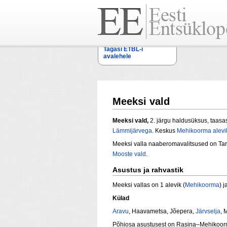
Tagasi ETBL-i
avalehele
Meeksi vald
Meeksi vald,
2. järgu haldusüksus, taasa
Lämmijärvega
. Keskus
Mehikoorma alevi
Meeksi valla naaberomavalitsused on T
Mooste vald
.
Asustus ja rahvastik
Meeksi vallas on 1 alevik (
Mehikoorma
) j
Külad
Aravu
, Haavametsa, Jõepera,
Järvselja
, 
Põhiosa asustusest on Rasina–Mehikoor