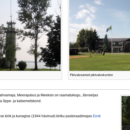
Piirivalveameti piirivalvekordon
rahvamaja, Meerapalus ja Meeksis on raamatukogu, Järvseljas
ja õppe- ja katsemetskond.
e kirik ja kunagise (1944 hävinud) kiriku pastoraadimajas
Eesti