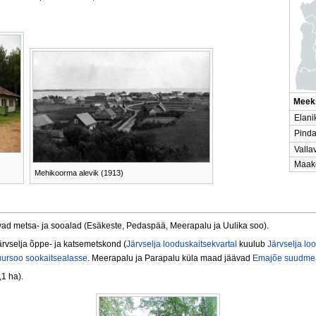
Meeks
Elani
Pinda
Vall
Maak
Mehikoorma alevik (1913)
vad metsa- ja sooalad (Esäkeste, Pedaspää, Meerapalu ja Uulika soo).
rvselja õppe- ja katsemetskond (
Järvselja looduskaitsekvartal
kuulub
Järvselja lo
ursoo sookaitsealasse
. Meerapalu ja Parapalu küla maad jäävad
Emajõe suudmea
,1 ha).