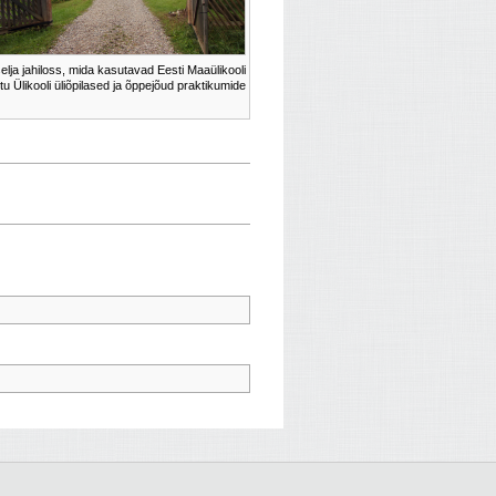
elja jahiloss, mida kasutavad Eesti Maaülikooli
rtu Ülikooli üliõpilased ja õppejõud praktikumide