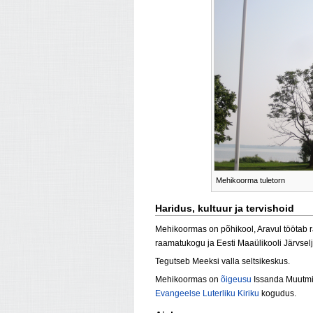
Mehikoorma tuletorn
Haridus, kultuur ja tervishoid
Mehikoormas on põhikool, Aravul töötab 
raamatukogu ja Eesti Maaülikooli Järvsel
Tegutseb Meeksi valla seltsikeskus.
Mehikoormas on
õigeusu
Issanda Muutmis
Evangeelse Luterliku Kiriku
kogudus.