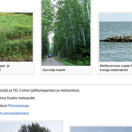
ppe- ja
Mehikoormast vaade Pei
d
Järvselja haavik
kunagi sadamakoht
püük) ja OÜ Clahel (põllumajandus ja metsandus).
nna Kastre metsandik.
ndust
Piirissaarega
.
ti
piirivalvekordon
.