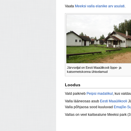
Vaata
Meeksi valla elanike arv asulati
.
Järvseljal on Eesti Maaülikooli õppe- ja
katsemetskonna ühiselamud
Loodus
Vald paikneb
Peipsi madalikul
, kus valda
Valla lääneosas asub
Eesti Maaülikooli
Jä
Valla põhjaosa sood kuuluvad
Emajõe-Su
Vallas on veel kaitsealune Meeksi park (3