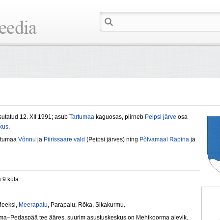
sutatud 12. XII 1991; asub
Tartumaa
kaguosas, piirneb
Peipsi järve
osa
kus
.
artumaa
Võnnu
ja
Piirissaare vald
(Peipsi järves) ning
Põlvamaal
Räpina
ja
a 9 küla.
Meeksi,
Meerapalu
, Parapalu, Rõka, Sikakurmu.
ma–Pedaspää tee ääres, suurim asustuskeskus on Mehikoorma alevik.