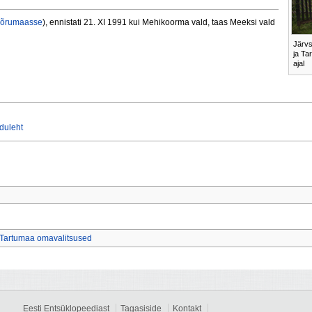
õrumaasse
), ennistati 21. XI 1991 kui Mehikoorma vald, taas Meeksi vald
Järvs
ja Ta
ajal
duleht
Tartumaa omavalitsused
Eesti Entsüklopeediast
Tagasiside
Kontakt