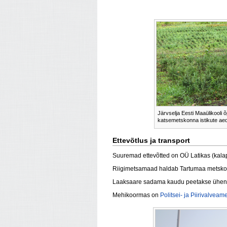
Järvselja Eesti Maaülikooli õ
katsemetskonna istikute ae
Ettevõtlus ja transport
Suuremad ettevõtted on OÜ Latikas (kala
Riigimetsamaad haldab Tartumaa metsko
Laaksaare sadama kaudu peetakse ühe
Mehikoormas on
Politsei- ja Piirivalveame