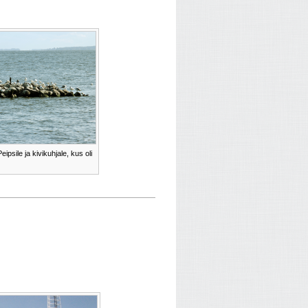
psile ja kivikuhjale, kus oli