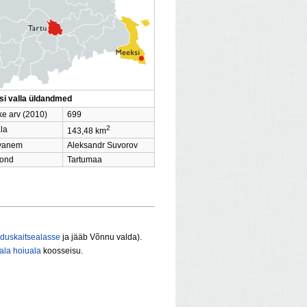
i valla üldandmed
ke arv (2010)
699
2
la
143,48 km
avanem
Aleksandr Suvorov
ond
Tartumaa
oduskaitsealasse
ja jääb Võnnu valda).
la hoiuala
koosseisu.