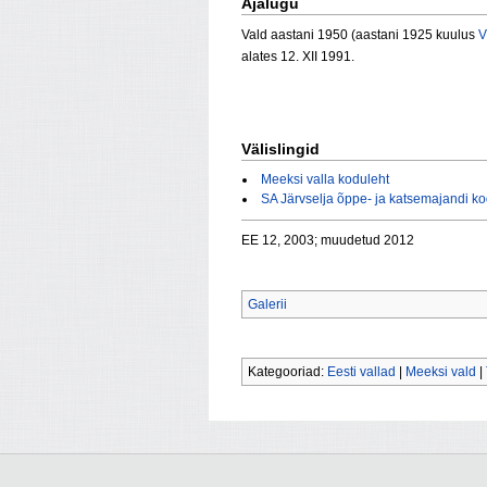
Ajalugu
Vald aastani 1950 (aastani 1925 kuulus
V
alates 12. XII 1991.
Välislingid
Meeksi valla koduleht
SA Järvselja õppe- ja katsemajandi ko
EE 12, 2003; muudetud 2012
Galerii
Kategooriad:
Eesti vallad
|
Meeksi vald
|