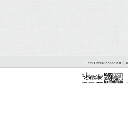
Eesti Entsüklopeediast
T