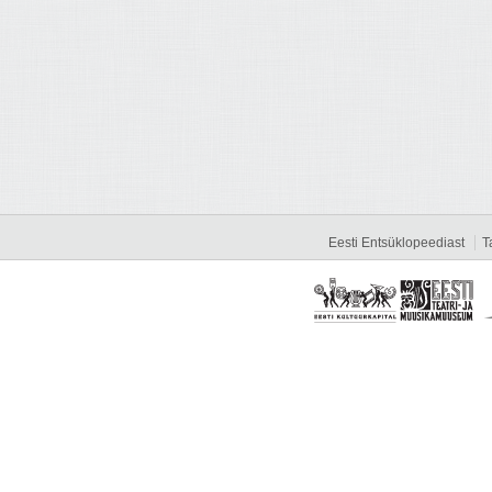
Eesti Entsüklopeediast
T