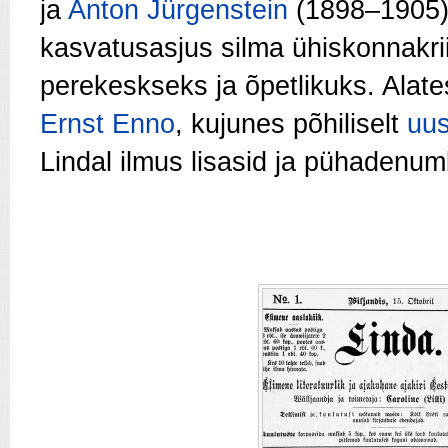
ja
Anton Jürgenstein
(1898–1905). 
kasvatusasjus silma ühiskonnakrii
perekeskseks ja õpetlikuks. Alate
Ernst Enno
, kujunes põhiliselt
uus
Lindal ilmus lisasid ja pühadenum