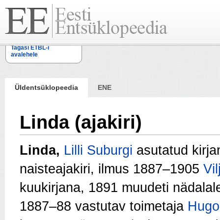
Tagasi ETBL-i
avalehele
Üldentsüklopeedia
ENE
Linda (ajakiri)
Linda,
Lilli Suburgi
asutatud kirja
naisteajakiri, ilmus 1887–1905
Vil
kuukirjana, 1891 muudeti nädalal
1887–88 vastutav toimetaja
Hugo 