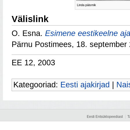
Linda päismik
Välislink
O. Esna.
Esimene eestikeelne ajak
Pärnu Postimees, 18. september
EE 12, 2003
Kategooriad:
Eesti ajakirjad
|
Nai
Eesti Entsüklopeediast
T