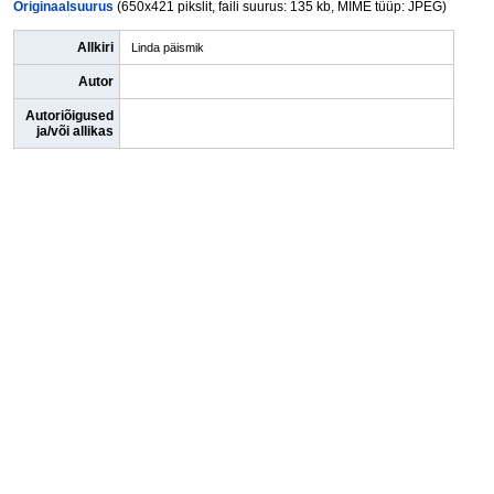
Originaalsuurus
(650x421 pikslit, faili suurus: 135 kb, MIME tüüp: JPEG)
Allkiri
Linda päismik
Autor
Autoriõigused
ja/või allikas