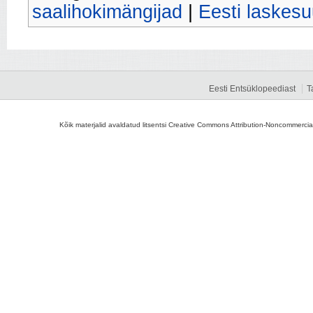
saalihokimängijad
|
Eesti laskes
Eesti Entsüklopeediast
T
Kõik materjalid avaldatud litsentsi Creative Commons Attribution-Noncommercial-S