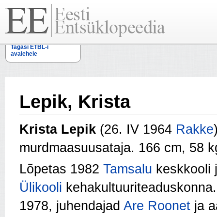
Tagasi ETBL-i
avalehele
Lepik, Krista
Krista Lepik
(26. IV 1964
Rakke
murdmaasuusataja. 166 cm, 58 k
Lõpetas 1982
Tamsalu
keskkooli 
Ülikooli
kehakultuuriteaduskonna.
1978, juhendajad
Are Roonet
ja a