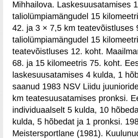
Mihhailova. Laskesuusatamises 199
taliolümpiamängudel 15 kilomeetris
42. ja 3 × 7,5 km teatevõistluses
taliolümpiamängudel 15 kilomeetris
teatevõistluses 12. koht. Maailmam
68. ja 15 kilomeetris 75. koht. Ee
laskesuusatamises 4 kulda, 1 hõ
saanud 1983 NSV Liidu juunioride m
km teatesuusatamises pronksi. Ees
individuaalselt 5 kulda, 10 hõbeda
kulda, 5 hõbedat ja 1 pronksi. 1
Meistersportlane (1981). Kuulunud