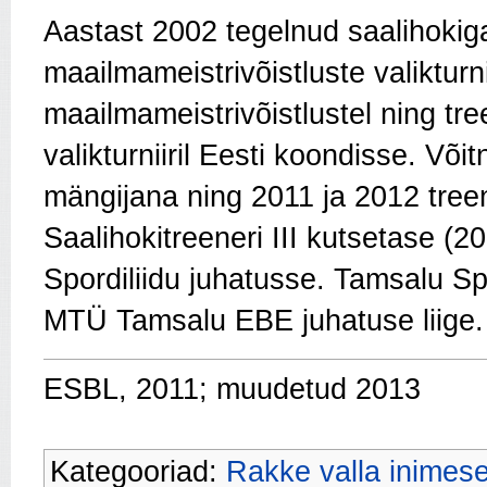
Aastast 2002 tegelnud saalihoki
maailmameistrivõistluste valikturnii
maailmameistrivõistlustel ning tr
valikturniiril Eesti koondisse. Või
mängijana ning 2011 ja 2012 tre
Saalihokitreeneri III kutsetase 
Spordiliidu juhatusse. Tamsalu Sp
MTÜ Tamsalu EBE juhatuse liige.
ESBL, 2011; muudetud 2013
Kategooriad:
Rakke valla inimes