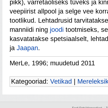
pikk), varretaoliseks tüveks ja k
veepiirist allpool ja selge vee ko
tootlikud. Lehtadrusid tarvitataks
manniidi ning
joodi
tootmiseks, sel
kasvatatakse spetsiaalselt, lehtadr
ja
Jaapan
.
MerLe, 1996; muudetud 2011
Kategooriad:
Vetikad
|
Mereleksiko