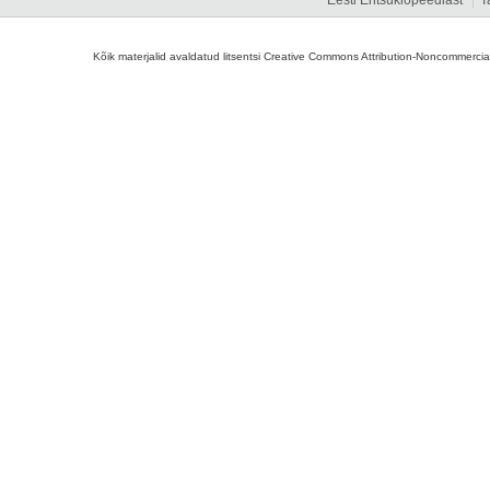
Eesti Entsüklopeediast
T
Kõik materjalid avaldatud litsentsi Creative Commons Attribution-Noncommercial-S