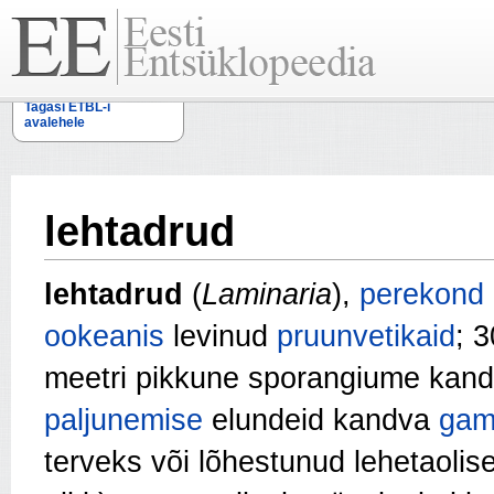
Tagasi ETBL-i
avalehele
lehtadrud
lehtadrud
(
Laminaria
),
perekond
ookeanis
levinud
pruunvetikaid
; 
meetri pikkune sporangiume kan
paljunemise
elundeid kandva
gam
terveks või lõhestunud lehetaolise