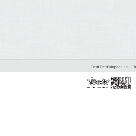
Eesti Entsüklopeediast
T