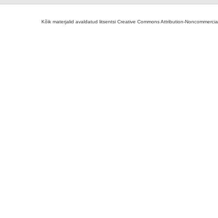
Kõik materjalid avaldatud litsentsi Creative Commons Attribution-Noncommercial-S