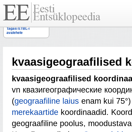
Tagasi ETBL-i
avalehele
kvaasigeograafilised 
kvaasigeograafilised koordina
vn квазигеографические коорди
(
geograafiline laius
enam kui 75°
merekaartide
koordinaadid. Koordi
geograafiline poolus, moodustavad