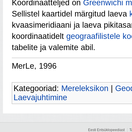
Koordinaatteljed on
Greenwichi m
Sellistel kaartidel märgitud laeva
kvaasimeridiaani ja laeva pikitasa
koordinaatidelt
geograafilistele ko
tabelite ja valemite abil.
MerLe, 1996
Kategooriad:
Mereleksikon
|
Geod
Laevajuhtimine
Eesti Entsüklopeediast
T