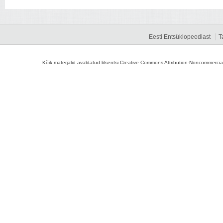
Eesti Entsüklopeediast
T
Kõik materjalid avaldatud litsentsi Creative Commons Attribution-Noncommercial-S