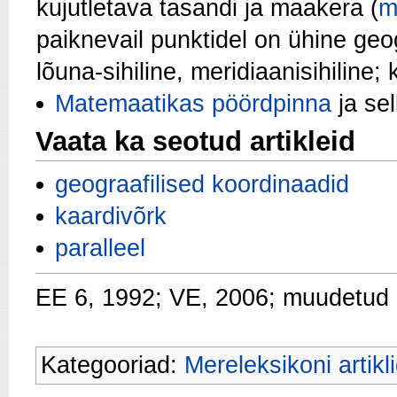
kujutletava tasandi ja maakera (
m
paiknevail punktidel on ühine geo
lõuna-sihiline, meridiaanisihiline
Matemaatikas
pöördpinna
ja sel
Vaata ka seotud artikleid
geograafilised koordinaadid
kaardivõrk
paralleel
EE 6, 1992; VE, 2006; muudetud
Kategooriad:
Mereleksikoni artikl