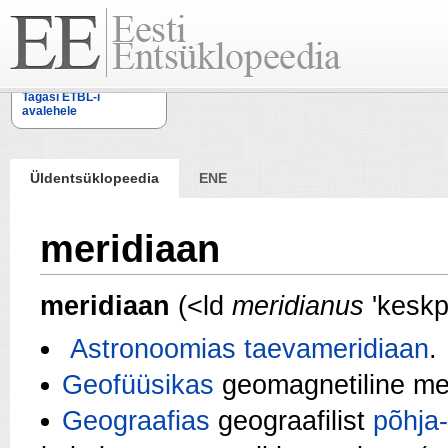
Tagasi ETBL-i
avalehele
Üldentsüklopeedia
ENE
meridiaan
meridiaan
(<ld
meridianus
'kesk
Astronoomias
taevameridiaan
.
Geofüüsikas
geomagnetiline me
Geograafias
geograafilist
põhja-