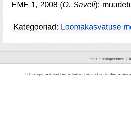
EME 1, 2008 (
O. Saveli
); muudet
Kategooriad:
Loomakasvatuse mõ
Eesti Entsüklopeediast
T
Kõik materjalid avaldatud litsentsi Creative Commons Attribution-Noncommercial-S