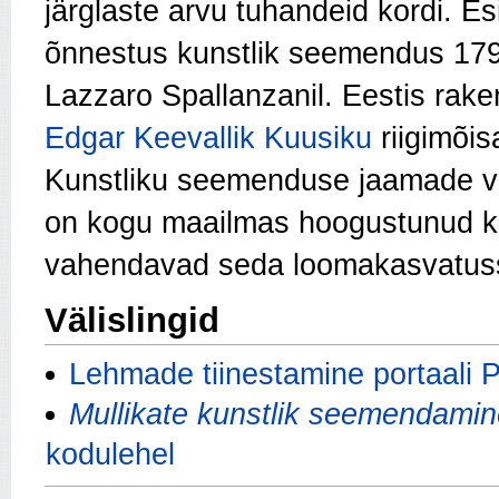
järglaste arvu tuhandeid kordi. 
õnnestus kunstlik seemendus 17
Lazzaro Spallanzanil. Eestis rak
Edgar Keevallik
Kuusiku
riigimõis
Kunstliku seemenduse jaamade võ
on kogu maailmas hoogustunud k
vahendavad seda loomakasvatusse
Välislingid
Lehmade tiinestamine portaali 
Mullikate kunstlik seemendamin
kodulehel