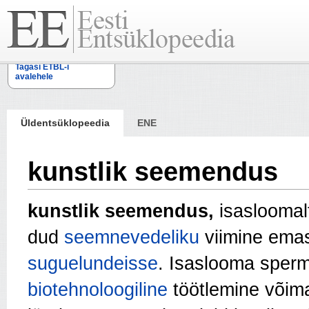
Tagasi ETBL-i
avalehele
Üldentsüklopeedia
ENE
kunstlik seemendus
kunstlik seemendus,
isasloomal
dud
seemnevedeliku
viimine ema
suguelundeisse
. Isaslooma sper
biotehnoloogiline
töötle­mine või