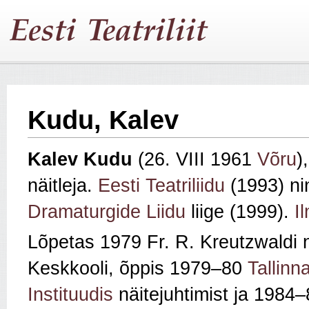
Kudu, Kalev
Kalev Kudu
(26. VIII 1961
Võru
)
näitleja.
Eesti Teatriliidu
(1993) n
Dramaturgide Liidu
liige (1999).
I
Lõpetas 1979 Fr. R. Kreutzwaldi 
Keskkooli, õppis 1979–80
Tallinn
Instituudis
näitejuhtimist ja 1984