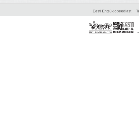
Eesti Entsüklopeediast
T