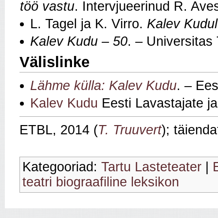
töö vastu
. Intervjueerinud R. Aves
L. Tagel ja K. Virro.
Kalev Kudul
Kalev Kudu – 50
. – Universitas
Välislinke
Lähme külla: Kalev Kudu
. – Ees
Kalev Kudu
Eesti Lavastajate j
ETBL, 2014 (
T. Truuvert
); täiend
Kategooriad:
Tartu Lasteteater
|
teatri biograafiline leksikon