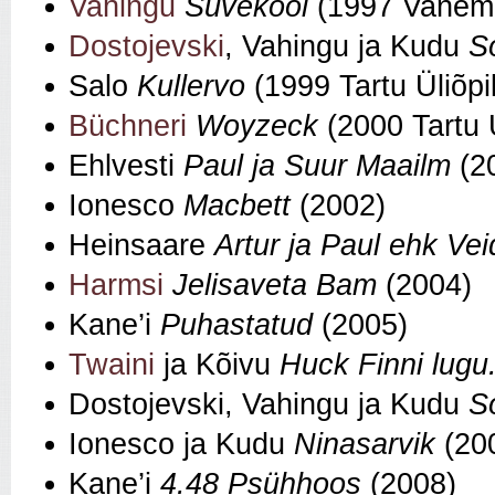
Vahingu
Suvekool
(1997 Vanemu
Dostojevski
, Vahingu ja Kudu
S
Salo
Kullervo
(1999 Tartu Üliõpil
Büchneri
Woyzeck
(2000 Tartu Ü
Ehlvesti
Paul ja Suur Maailm
(2
Ionesco
Macbett
(2002)
Heinsaare
Artur ja Paul ehk Ve
Harmsi
Jelisaveta Bam
(2004)
Kane’i
Puhastatud
(2005)
Twaini
ja Kõivu
Huck Finni lugu.
Dostojevski, Vahingu ja Kudu
S
Ionesco ja Kudu
Ninasarvik
(20
Kane’i
4.48 Psühhoos
(2008)