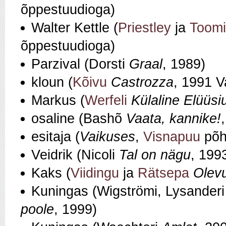
õppestuudioga)
Walter Kettle (
Priestley
ja
Toom
õppestuudioga)
Parzival (Dorsti
Graal
, 1989)
kloun (
Kõivu
Castrozza
, 1991 
Markus (
Werfeli
Külaline Elüüsi
osaline (Bashõ
Vaata, kannike!
esitaja (
Vaikuses
,
Visnapuu
põhj
Veidrik (Nicoli
Tal on nägu
, 199
Kaks (
Viidingu
ja
Rätsepa
Olev
Kuningas (Wigströmi, Lysanderi
poole
, 1999)