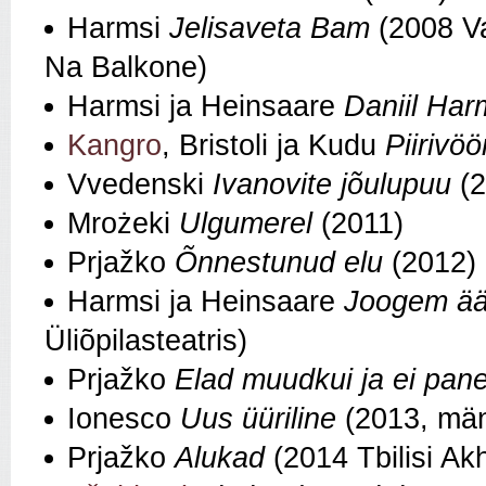
Harmsi
Jelisaveta Bam
(2008 Val
Na Balkone)
Harmsi ja Heinsaare
Daniil Har
Kangro
, Bristoli ja Kudu
Piirivö
Vvedenski
Ivanovite jõulupuu
(2
Mrożeki
Ulgumerel
(2011)
Prjažko
Õnnestunud elu
(2012)
Harmsi ja Heinsaare
Joogem ääd
Üliõpilasteatris)
Prjažko
Elad muudkui ja ei pane
Ionesco
Uus üüriline
(2013, män
Prjažko
Alukad
(2014 Tbilisi Akh