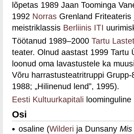
lõpetas 1989 Jaan Toominga Van
1992
Norras
Grenland Friteateris 
meistriklassis
Berliinis
ITI
uurimis
Töötanud 1989–2000
Tartu Lastet
teater. Olnud aastast 1999 Tartu Ül
loonud oma lavastustele ka muus
Võru harrastusteatritruppi Grupp-8
1988; „Hilinenud lend”, 1995).
Eesti Kultuurkapitali
loominguline 
Osi
osaline (
Wilderi
ja Dunsany
Mis