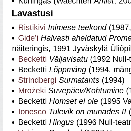
Kuningas (Waechteri
Amlet
, 20
Lavastusi
Ristikivi
Inimese teekond
(1987,
Gide’i
Halvasti aheldatud Prom
näiteringis, 1991 Jyväskylä Üliõpil
Becketti
Väljavisatu
(1992 Null-
Becketti
Lõppmäng
(1994, mäng
Strindbergi
Surmatants
(1994)
Mrożeki
Suvepäev/Kohtumine
(
Becketti
Homset ei ole
(1995 V
Ionesco
Tulevik on munades II
(
Becketti
Hingus
(1996 Null-teatr