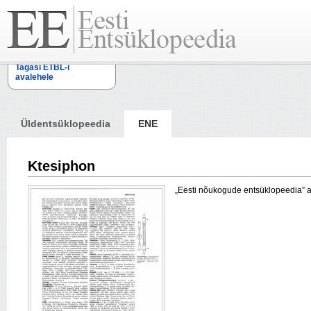
Tagasi ETBL-i
avalehele
Üldentsüklopeedia
ENE
Ktesiphon
„Eesti nõukogude entsüklopeedia” arti