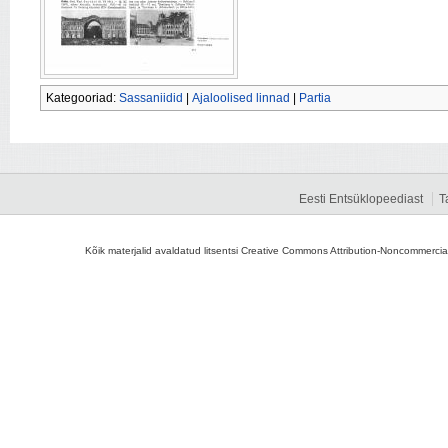
Kategooriad:
Sassaniidid
|
Ajaloolised linnad
|
Partia
Eesti Entsüklopeediast
T
Kõik materjalid avaldatud litsentsi Creative Commons Attribution-Noncommercial-S