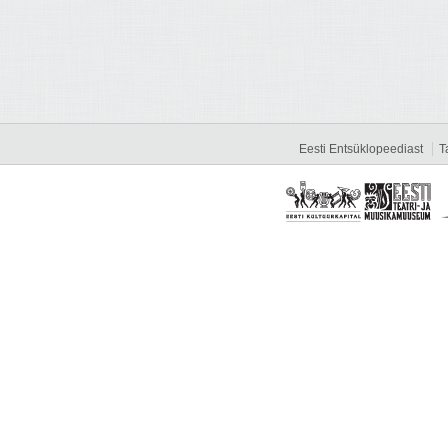
Eesti Entsüklopeediast
T