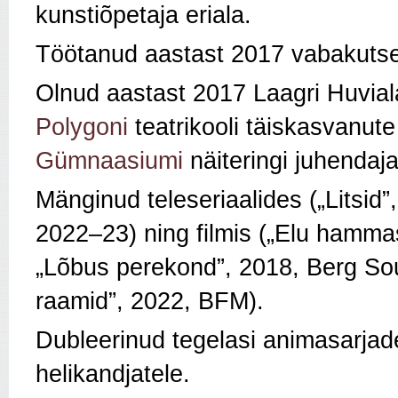
kunstiõpetaja eriala.
Töötanud aastast 2017 vabakutse
Olnud aastast 2017 Laagri Huviala
Polygoni
teatrikooli täiskasvanut
Gümnaasiumi
näiteringi juhendaja
Mänginud teleseriaalides („Litsid”
2022–23) ning filmis („Elu hamma
„Lõbus perekond”, 2018, Berg So
raamid”, 2022, BFM).
Dubleerinud tegelasi animasarjade
helikandjatele.