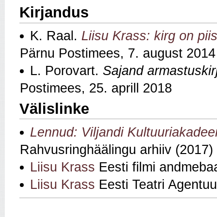
Kirjandus
K. Raal.
Liisu Krass: kirg on pi
Pärnu Postimees, 7. august 2014
L. Porovart.
Sajand armastuskirj
Postimees, 25. aprill 2018
Välislinke
Lennud: Viljandi Kultuuriakadeem
Rahvusringhäälingu arhiiv (2017)
Liisu Krass
Eesti filmi andmeba
Liisu Krass
Eesti Teatri Agentuu