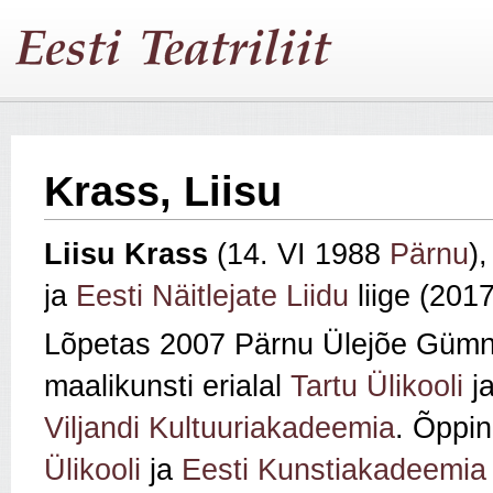
Krass, Liisu
Liisu Krass
(14. VI 1988
Pärnu
),
ja
Eesti Näitlejate Liidu
liige (2017
Lõpetas 2007 Pärnu Ülejõe Gümn
maalikunsti erialal
Tartu Ülikooli
j
Viljandi Kultuuriakadeemia
. Õppi
Ülikooli
ja
Eesti Kunstiakadeemia