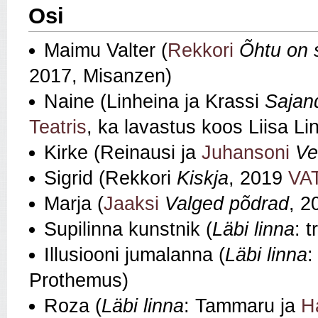
Osi
Maimu Valter (
Rekkori
Õhtu on s
2017, Misanzen)
Naine (Linheina ja Krassi
Sajan
Teatris
, ka lavastus koos Liisa Li
Kirke (Reinausi ja
Juhansoni
Ve
Sigrid (Rekkori
Kiskja
, 2019
VAT
Marja (
Jaaksi
Valged põdrad
, 
Supilinna kunstnik (
Läbi linna
: t
Illusiooni jumalanna (
Läbi linna
Prothemus)
Roza (
Läbi linna
: Tammaru ja
H