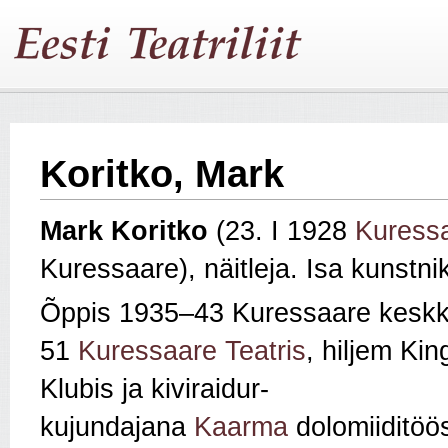
Koritko, Mark
Mark Koritko
(23. I 1928
Kuress
Kuressaare), näitleja. Isa kunstni
Õppis 1935–43 Kuressaare keskk
51
Kuressaare Teatris
, hiljem Ki
Klubis ja kiviraidur-
kujundajana
Kaarma
dolomiiditöö