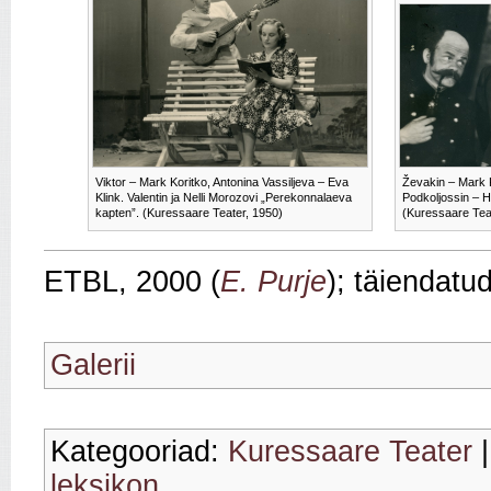
Viktor – Mark Koritko, Antonina Vassiljeva – Eva
Ževakin – Mark K
Klink. Valentin ja Nelli Morozovi „Perekonnalaeva
Podkoljossin – He
kapten”. (Kuressaare Teater, 1950)
(Kuressaare Tea
ETBL, 2000 (
E. Purje
); täiendatu
Galerii
Kategooriad:
Kuressaare Teater
leksikon