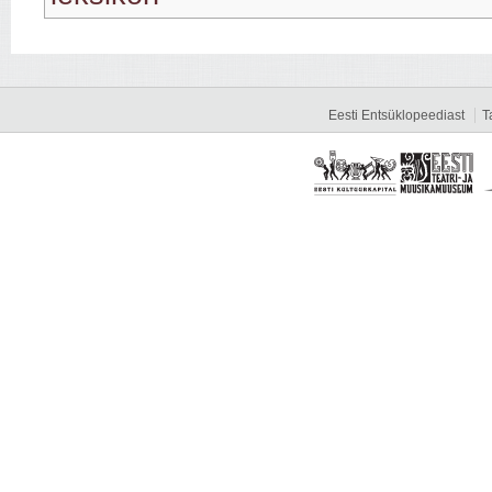
Eesti Entsüklopeediast
T