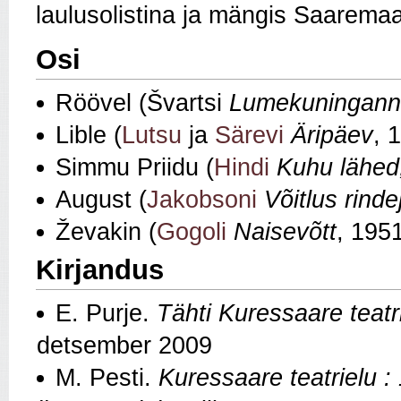
laulusolistina ja mängis Saarema
Osi
Röövel (Švartsi
Lumekuningan
Lible (
Lutsu
ja
Särevi
Äripäev
, 
Simmu Priidu (
Hindi
Kuhu lähed,
August (
Jakobsoni
Võitlus rind
Ževakin (
Gogoli
Naisevõtt
, 195
Kirjandus
E. Purje.
Tähti Kuressaare teatri
detsember 2009
M. Pesti.
Kuressaare teatrielu : 