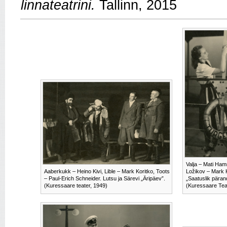
linnateatrini.
Tallinn, 2015
Valja – Mati Ham
Aaberkukk – Heino Kivi, Lible – Mark Koritko, Toots
Ložikov – Mark K
– Paul-Erich Schneider. Lutsu ja Särevi „Äripäev”.
„Saatuslik päran
(Kuressaare teater, 1949)
(Kuressaare Tea