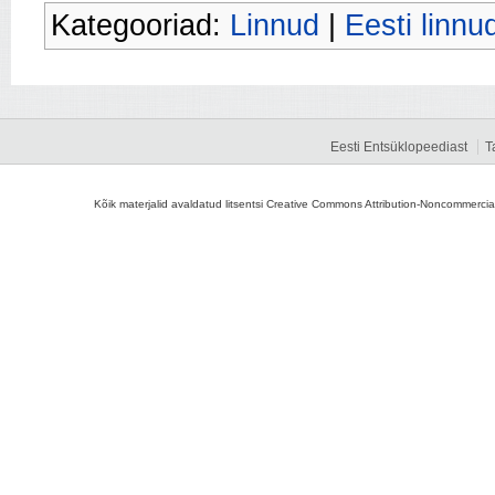
Kategooriad:
Linnud
|
Eesti linnu
Eesti Entsüklopeediast
T
Kõik materjalid avaldatud litsentsi Creative Commons Attribution-Noncommercial-S