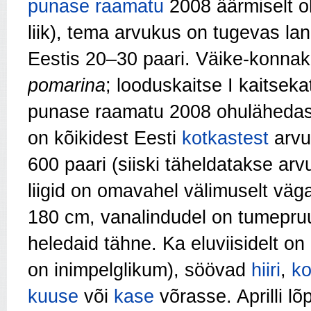
punase raamatu
2008 äärmiselt o
liik), tema arvukus on tugevas la
Eestis 20–30 paari. Väike-konnak
pomarina
; looduskaitse I kaitseka
punase raamatu 2008 ohulähedaste
on kõikidest Eesti
kotkastest
arvu
600 paari (siiski täheldatakse a
liigid on omavahel välimuselt vä
180 cm, vanalindudel on tumepr
heledaid tähne. Ka eluviisidelt 
on inimpelglikum), söövad
hiiri
,
ko
kuuse
või
kase
võrasse. Aprilli l