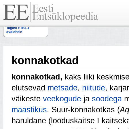
Tagasi ETBL-i
avalehele
konnakotkad
konnakotkad,
kaks liiki keskmi
elutsevad
metsade
,
niitude
, karj
väikeste
veekogude
ja
soodega
m
maastikus
. Suur-konnakotkas (
Aq
haruldane (looduskaitse I kaitseka