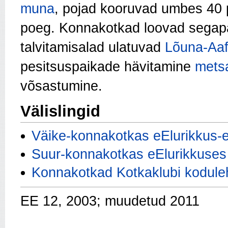
muna
, pojad kooruvad umbes 40 p
poeg. Konnakotkad loovad segap
talvitamisalad ulatuvad
Lõuna-Aaf
pesitsuspaikade hävitamine
mets
võsastumine.
Välislingid
Väike-konnakotkas eElurikkus-
Suur-konnakotkas eElurikkuses
Konnakotkad Kotkaklubi kodule
EE 12, 2003; muudetud 2011