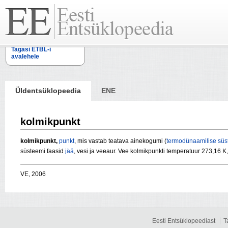
Tagasi ETBL-i
avalehele
Üldentsüklopeedia
ENE
kolmikpunkt
kolmikpunkt,
punkt
, mis vastab teatava ainekogumi (
termodünaamilise
süs
süsteemi faasid
jää
, vesi ja veeaur. Vee kolmikpunkti temperatuur 273,16 K
VE, 2006
Eesti Entsüklopeediast
T