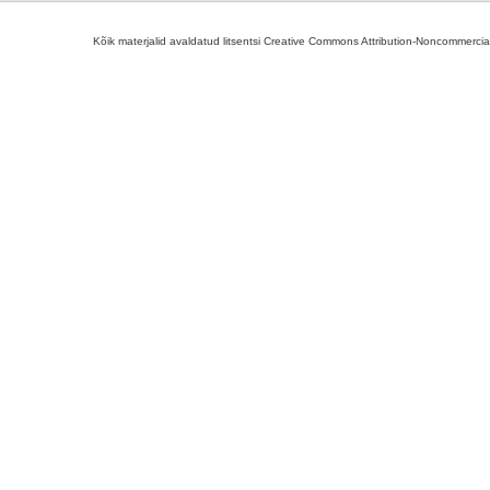
Kõik materjalid avaldatud litsentsi Creative Commons Attribution-Noncommercial-S