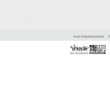
Eesti Entsüklopeediast
T