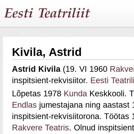
Kivila, Astrid
Astrid Kivila
(19. VI 1960
Rakve
inspitsient-rekvisiitor.
Eesti Teatril
Lõpetas 1978
Kunda
Keskkooli. 
Endlas
jumestajana ning aastast 1
inspitsient-rekvisiitorona. Tööta
Rakvere Teatris
. Olnud inspitsien