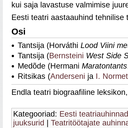
kui saja lavastuse valmimise juur
Eesti teatri aastaauhind tehnilise
Osi
Tantsija (Horváthi
Lood Viini me
Tantsija (
Bernsteini
West Side S
Medõde (Hermani
Maratontants
Ritsikas (
Anderseni
ja
I. Normet
Endla teatri biograafiline leksiko
Kategooriad:
Eesti teatriauhinnad
juuksurid
|
Teatritöötajate auhinn