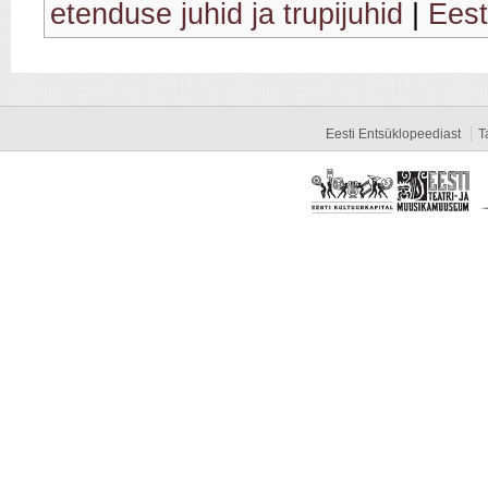
etenduse juhid ja trupijuhid
|
Eest
Eesti Entsüklopeediast
T