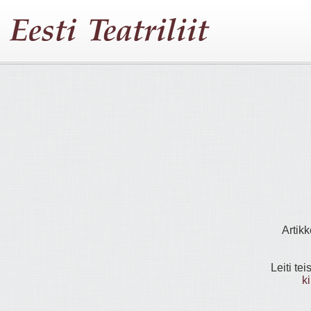
Artikk
Leiti tei
k