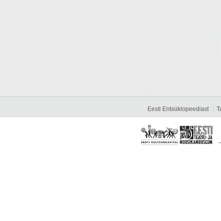
Eesti Entsüklopeediast
T