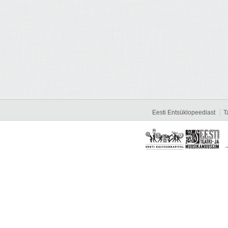
Eesti Entsüklopeediast
T