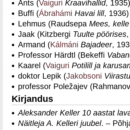
Ants (
Vaiguri
Kraavihallid
, 1935
Buffi (
Ábrahámi
Havai lill
, 1936)
Lehmus (Raudsepa
Mees, kelle
Jaak (Kitzbergi
Tuulte pöörises
Armand (
Kálmáni
Bajadeer
, 193
Professor Härdtl (Bekeffi
Vaban
Kaarel (
Vaiguri
Potilill ja karus
doktor Lepik (
Jakobsoni
Viirast
professor Poležajev (Rahmano
Kirjandus
Aleksander Keller 10 aastat lava
Näitleja A. Kelleri juubel
. – Põh