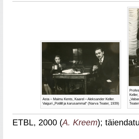
Profes
Keller,
Asta – Maimu Kents, Kaarel – Aleksander Keller.
„Vaba
Vaiguri „Potilill ja karusammal“ (Narva Teater, 1939)
Teater
ETBL, 2000 (
A. Kreem
); täienda