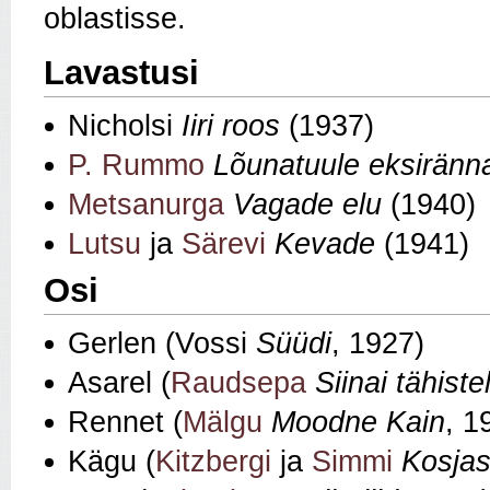
oblastisse.
Lavastusi
Nicholsi
Iiri roos
(1937)
P. Rummo
Lõunatuule eksiränn
Metsanurga
Vagade elu
(1940)
Lutsu
ja
Särevi
Kevade
(1941)
Osi
Gerlen (Vossi
Süüdi
, 1927)
Asarel (
Raudsepa
Siinai tähiste
Rennet (
Mälgu
Moodne Kain
, 1
Kägu (
Kitzbergi
ja
Simmi
Kosjas