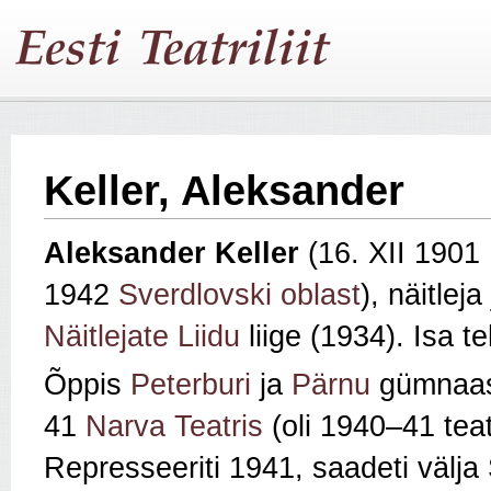
Keller, Aleksander
Aleksander Keller
(16. XII 1901
1942
Sverdlovski oblast
), näitlej
Näitlejate Liidu
liige (1934). Isa 
Õppis
Peterburi
ja
Pärnu
gümnaas
41
Narva Teatris
(oli 1940–41 teatr
Represseeriti 1941, saadeti välja