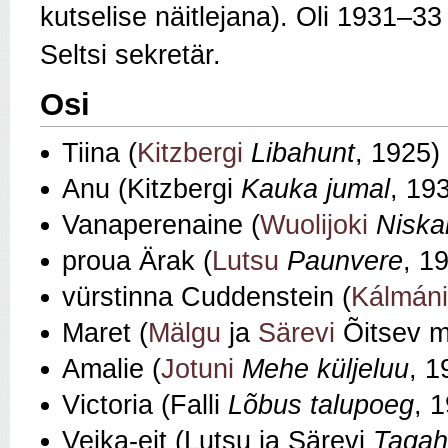
kutselise näitlejana). Oli 1931–3
Seltsi sekretär.
Osi
Tiina (
Kitzbergi
Libahunt
, 1925)
Anu (Kitzbergi
Kauka jumal
, 19
Vanaperenaine (
Wuolijoki
Niska
proua Ärak (
Lutsu
Paunvere
, 1
vürstinna Cuddenstein (
Kálmáni
Maret (
Mälgu
ja
Särevi
Õitsev m
Amalie (
Jotuni
Mehe küljeluu
, 1
Victoria (Falli
Lõbus talupoeg
, 
Veika-eit (Lutsu ja Särevi
Tagah