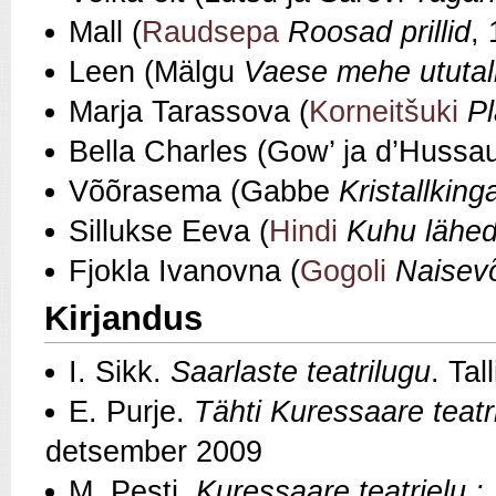
Mall (
Raudsepa
Roosad prillid
,
Leen (Mälgu
Vaese mehe ututal
Marja Tarassova (
Korneitšuki
Pl
Bella Charles (Gow’ ja d’Hussa
Võõrasema (Gabbe
Kristallking
Sillukse Eeva (
Hindi
Kuhu lähed
Fjokla Ivanovna (
Gogoli
Naisevõ
Kirjandus
I. Sikk.
Saarlaste teatrilugu
. Tal
E. Purje.
Tähti Kuressaare teatri
detsember 2009
M. Pesti.
Kuressaare teatrielu : 1