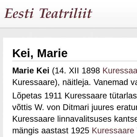
Kei, Marie
Marie Kei
(14. XII 1898
Kuressaa
Kuressaare), näitleja. Vanemad va
Lõpetas 1911 Kuressaare tütarlast
võttis W. von Ditmari juures era
Kuressaare linnavalitsuses kants
mängis aastast 1925
Kuressaare 