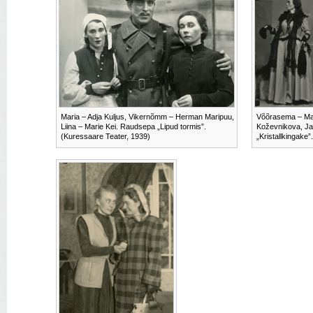
Maria – Adja Kuljus, Vikernõmm – Herman Maripuu,
Võõrasema – Mar
Liina – Marie Kei. Raudsepa „Lipud tormis”.
Koževnikova, Ja
(Kuressaare Teater, 1939)
„Kristallkingake