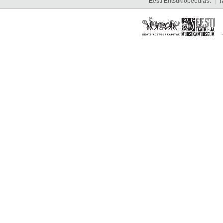
Eesti Entsüklopeediast
T