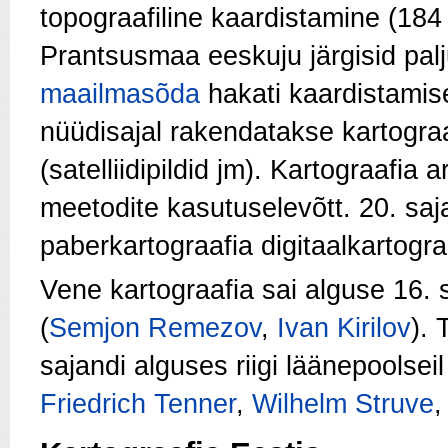
topograafiline kaardistamine (184
Prantsusmaa eeskuju järgisid palj
maailmasõda
hakati kaardistami
nüüdisajal rakendatakse kartograa
(satelliidipildid jm). Kartograafia
meetodite kasutuselevõtt. 20. sa
paberkartograafia digitaalkartogra
Vene kartograafia sai alguse 16. 
(
Semjon Remezov
,
Ivan Kirilov
). 
sajandi alguses riigi läänepoolseil 
Friedrich Tenner
,
Wilhelm Struve
,