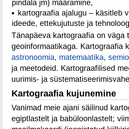
pindala jm) määramine,
kartograafia ajalugu – käsitleb 
ideede, ettekujutuste ja tehnoloog
Tänapäeva kartograafia on väga 
geoinformaatikaga. Kartograafia
astronoomia
,
matemaatika
,
semio
ja meetodeid. Kartograafilised m
uurimis- ja süstematiseerimisvah
Kartograafia kujunemine
Vanimad meie ajani säilinud kartog
egiptlastelt ja babüloonlastelt; 