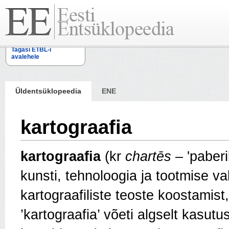
Tagasi ETBL-i
avalehele
Üldentsüklopeedia
ENE
kartograafia
kartograafia
(kr
chartēs
– 'paberi
kunsti, tehnoloogia ja tootmise 
kartograafiliste teoste koostamist
’kartograafia’ võeti algselt kasut