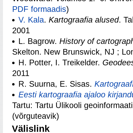
PDF formaadis
)
V. Kala
.
Kartograafia alused
. Ta
2001
L. Bagrow.
History of cartograp
Skelton. New Brunswick, NJ ; Lo
H. Potter, I. Treikelder.
Geodeesi
2011
R. Suurna, E. Sisas.
Kartograaf
Eesti kartograafia ajaloo kirjand
Tartu: Tartu Ülikooli geoinformaat
(võrguteavik)
Välislink