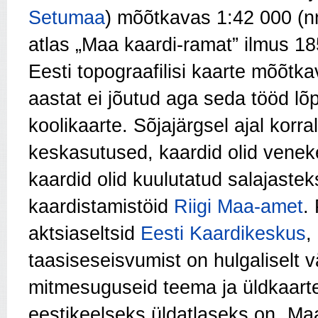
Setumaa
) mõõtkavas 1:42 000 (n
atlas „Maa kaardi-ramat” ilmus 185
Eesti topograafilisi kaarte mõõtk
aastat ei jõutud aga seda tööd lõpu
koolikaarte. Sõjajärgsel ajal korr
keskasutused, kaardid olid vene
kaardid olid kuulutatud salajasteks
kaardistamistöid
Riigi Maa-amet
.
aktsiaseltsid
Eesti Kaardikeskus
,
taasiseseisvumist on hulgaliselt v
mitmesuguseid teema ja üldkaart
eestikeelseks üldatlaseks on „Maa