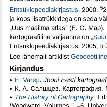
5
Entsüklopeediakirjastus
, 2000,
2
ja koos lisatrükkidega on seda vä
„Uus maailma atlas” (E. O. Map)
kartograafiline väljaanne on
„Suur
Entsüklopeediakirjastus, 2005; tr
Loe lähemalt artiklist
Geodeetiline
Kirjandus
E. Varep
.
Jooni Eesti kartograaf
К. А. Салшцев. Картография
.
The History of Cartography
. Ed
Woodward. Volumes 1.–6. Univers