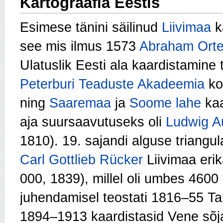
Kartograafia Eestis
Esimese tänini säilinud
Liivimaa
k
see mis ilmus 1573
Abraham Orte
Ulatuslik Eesti ala kaardistamine
Peterburi Teaduste Akadeemia
ko
ning
Saaremaa
ja
Soome lahe
kaa
aja suursaavutuseks oli
Ludwig Au
1810). 19. sajandi alguse triang
Carl Gottlieb Rücker
Liivimaa eri
000, 1839), millel oli umbes 4600
juhendamisel teostati 1816–55 Ta
1894–1913 kaardistasid Vene sõjat