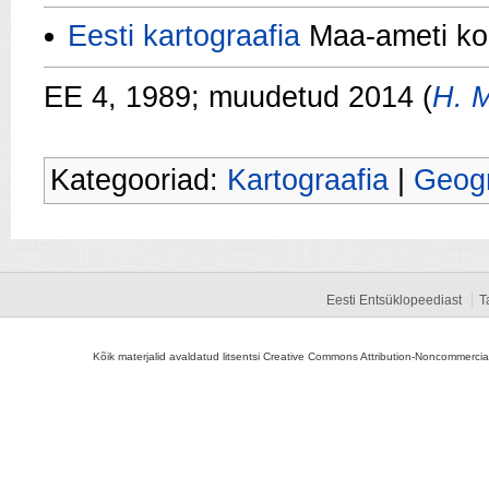
Eesti kartograafia
Maa-ameti ko
EE 4, 1989; muudetud 2014 (
H. M
Kategooriad:
Kartograafia
|
Geogr
Eesti Entsüklopeediast
T
Kõik materjalid avaldatud litsentsi Creative Commons Attribution-Noncommercial-S