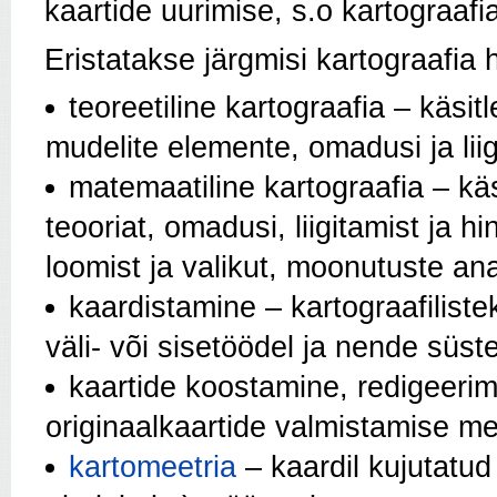
kaartide uurimise, s.o kartograaf
Eristatakse järgmisi kartograafia 
teoreetiline kartograafia – käsit
mudelite elemente, omadusi ja liig
matemaatiline kartograafia – kä
teooriat, omadusi, liigitamist ja 
loomist ja valikut, moonutuste an
kaardistamine – kartograafilis
väli- või sisetöödel ja nende süst
kaartide koostamine, redigeerim
originaalkaartide valmistamise m
kartomeetria
– kaardil kujutatud