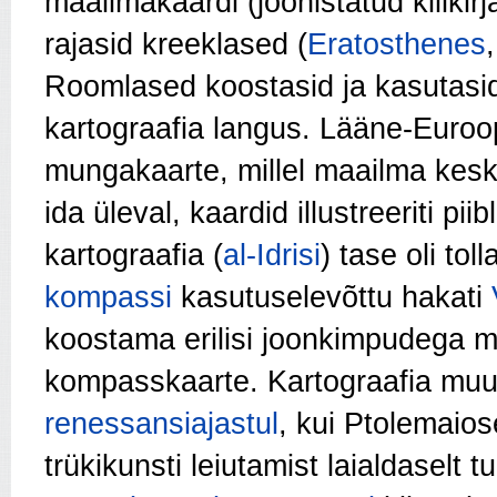
maailmakaardi (joonistatud kiilkirj
rajasid kreeklased (
Eratosthenes
Roomlased koostasid ja kasutasid 
kartograafia langus. Lääne-Euro
mungakaarte, millel maailma kesk
ida üleval, kaardid illustreeriti pii
kartograafia (
al-Idrisi
) tase oli t
kompassi
kasutuselevõttu hakati
koostama erilisi joonkimpudega 
kompasskaarte. Kartograafia muut
renessansiajastul
, kui Ptolemaio
trükikunsti leiutamist laialdaselt