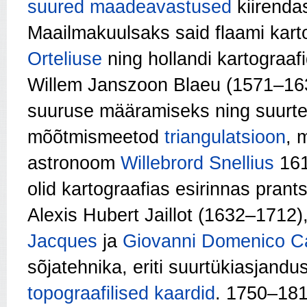
suured maadeavastused
kiirendas
Maailmakuulsaks said flaami kart
Orteliuse
ning hollandi kartograa
Willem Janszoon Blaeu (1571–163
suuruse määramiseks ning suurte 
mõõtmismeetod
triangulatsioon
, 
astronoom
Willebrord Snellius
1615
olid kartograafias esirinnas pran
Alexis Hubert Jaillot (1632–1712
Jacques
ja
Giovanni Domenico Ca
sõjatehnika, eriti suurtükiasjan
topograafilised kaardid
. 1750–18