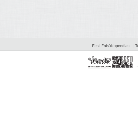
Eesti Entsüklopeediast
T