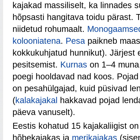
kajakad massiliselt, ka linnades 
hõpsasti hangitava toidu pärast. T
niidetud rohumaalt.
Monogaamse
kolooniatena
.
Pesa
paikneb maas 
kokkukuhjatud hunnikut). Järjest 
pesitsemist.
Kurnas
on 1–4 muna
poegi hooldavad nad koos. Poja
on pesahülgajad, kuid püsivad l
(
kalakajakal
hakkavad pojad lend
päeva vanuselt).
Eestis kohatud 15 kajakaliigist o
hõbekajakas ja
merikajakas
(sise