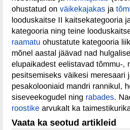
ohustatud on
väikekajakas
ja
tõm
looduskaitse II kaitsekategooria j
kategooria ning teine looduskaitse
raamatu
ohustatute kategooria lii
mõnel aastal jäävad nad hulgalisel
elupaikadest eelistavad tõmmu-, m
pesitsemiseks väikesi meresaari 
pesakolooniaid mandri rannikul, h
siseveekogudel ning
rabades
. Na
roostike
arvukalt ka taimestikurik
Vaata ka seotud artikleid