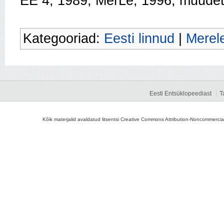
EE 4, 1989; MerLe, 1996; muude
Kategooriad:
Eesti linnud
|
Merel
Eesti Entsüklopeediast
T
Kõik materjalid avaldatud litsentsi Creative Commons Attribution-Noncommercial-S