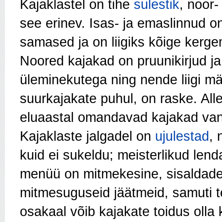
Kajaklastel on tihe
sulestik
, noor-
see erinev. Isas- ja emaslinnud o
samased ja on liigiks kõige kerg
Noored kajakad on pruunikirjud ja
üleminekutega ning nende liigi mä
suurkajakate puhul, on raske. Alle
eluaastal omandavad kajakad vana
Kajaklaste jalgadel on
ujulestad
, 
kuid ei sukeldu; meisterlikud lend
menüü on mitmekesine, sisaldad
mitmesuguseid jäätmeid, samuti t
osakaal võib kajakate toidus olla k