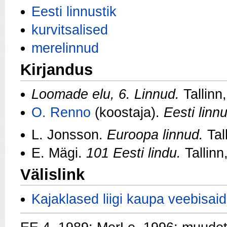
Eesti linnustik
kurvitsalised
merelinnud
Kirjandus
Loomade elu, 6. Linnud.
Tallinn
O. Renno
(koostaja).
Eesti linn
L. Jonsson.
Euroopa linnud.
Tal
E. Mägi.
101 Eesti lindu.
Tallinn
Välislink
Kajaklased liigi kaupa veebisaid