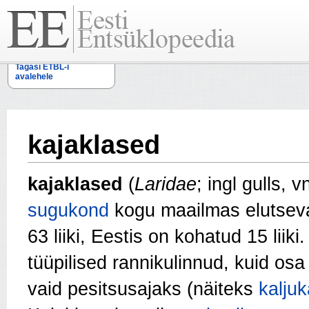
Tagasi ETBL-i
avalehele
kajaklased
kajaklased
(
Laridae
; ingl gulls, 
sugukond
kogu maailmas elutsev
63 liiki, Eestis on kohatud 15 liik
tüüpilised rannikulinnud, kuid os
vaid pesitsusajaks (näiteks
kalju