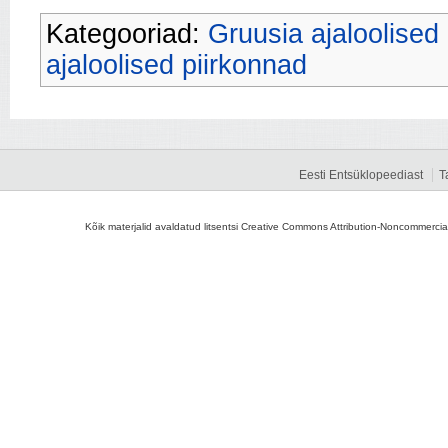
Kategooriad:
Gruusia ajaloolised r
ajaloolised piirkonnad
Eesti Entsüklopeediast
T
Kõik materjalid avaldatud litsentsi Creative Commons Attribution-Noncommercial-S