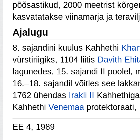
põõsastikud, 2000 meetrist kõrg
kasvatatakse viinamarja ja teravilj
Ajalugu
8. sajandini kuulus Kahhethi
Khart
vürstiriigiks, 1104 liitis
Davith Ehit
lagunedes, 15. sajandi II poolel, 
16.–18. sajandil võitles see lakk
1762 ühendas
Irakli II
Kahhethiga 
Kahhethi
Venemaa
protektoraati, 
EE 4, 1989