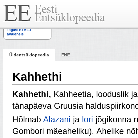
Tagasi ETBL-i
avalehele
Üldentsüklopeedia
ENE
Kahhethi
Kahhethi,
Kahheetia, looduslik ja
tänapäeva Gruusia halduspiirkon
Hõlmab
Alazani
ja
lori
jõgikonna n
Gombori mäeaheliku). Ahelike nõlv