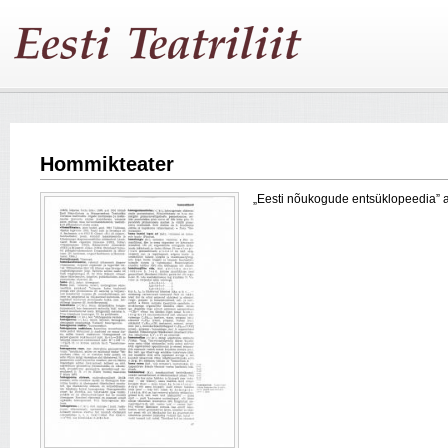
Hommikteater
„Eesti nõukogude entsüklopeedia” arti