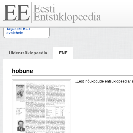
Tagasi ETBL-i
avalehele
Üldentsüklopeedia
ENE
hobune
„Eesti nõukogude entsüklopeedia” arti