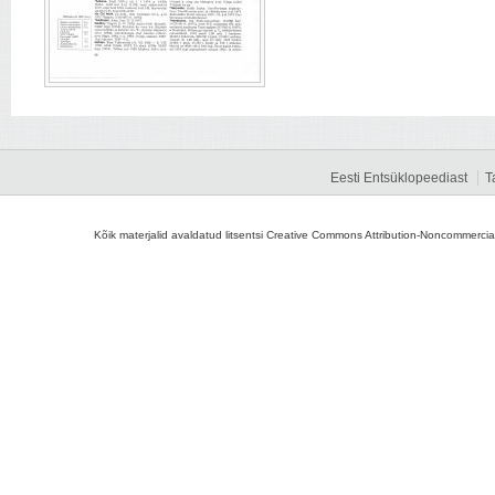
Eesti Entsüklopeediast
T
Kõik materjalid avaldatud litsentsi Creative Commons Attribution-Noncommercial-S