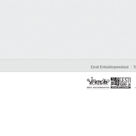
Eesti Entsüklopeediast
T