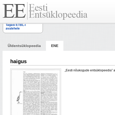
Tagasi ETBL-i
avalehele
Üldentsüklopeedia
ENE
haigus
„Eesti nõukogude entsüklopeedia” arti