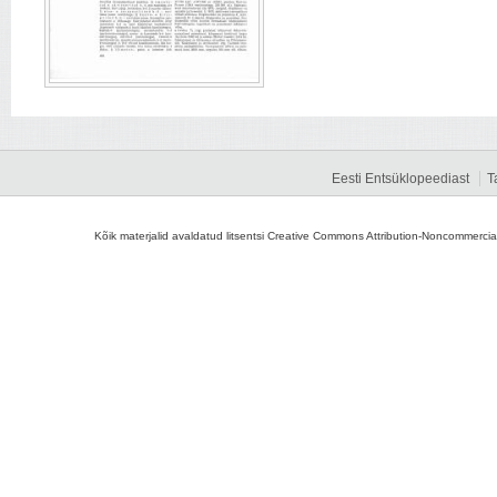
Eesti Entsüklopeediast
T
Kõik materjalid avaldatud litsentsi Creative Commons Attribution-Noncommercial-S