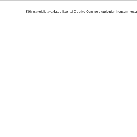
Kõik materjalid avaldatud litsentsi Creative Commons Attribution-Noncommercial-S