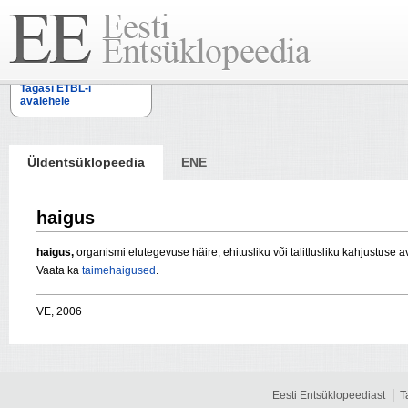
Tagasi ETBL-i
avalehele
Üldentsüklopeedia
ENE
haigus
haigus,
organismi elutegevuse häire, ehitusliku või talitlusliku kahjustuse
Vaata ka
taimehaigused
.
VE, 2006
Eesti Entsüklopeediast
T