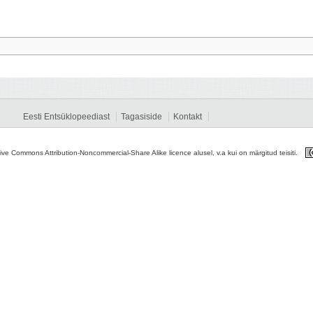
Eesti Entsüklopeediast
Tagasiside
Kontakt
tive Commons Attribution-Noncommercial-Share Alike licence alusel, v.a kui on märgitud teisiti.