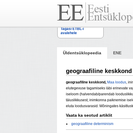
Tagasi ETBL-i
avalehele
Üldentsüklopeedia
ENE
geograafiline keskkond
geograafiline keskkond,
Maa
loodus
, in
elutegevuse tagamiseks läbi erinevate v
iseloom (halvendab/parendab looduslikku
täiuslikkusest, inimkonna paiknemise isel
eluta loodusvarasid. Mõningates käsitlust
Vaata ka seotud artiklit
geograafiline determinism