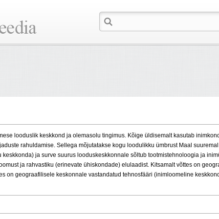
imese looduslik keskkond ja olemasolu tingimus. Kõige üldisemalt kasutab inimkon
ajaduste rahuldamise. Sellega mõjutatakse kogu loodulikku ümbrust Maal suuremal 
 keskkonda) ja surve suurus looduskeskkonnale sõltub tootmistehnoloogia ja inim
oomust ja rahvastiku (erinevate ühiskondade) elulaadist. Kitsamalt võttes on geogra
es on geograafilisele keskonnale vastandatud tehnosfääri (inimloomeline keskkond), 