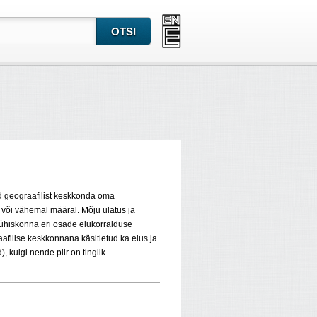
d geograafilist keskkonda oma
või vähemal määral. Mõju ulatus ja
ühiskonna eri osade elukorralduse
afilise keskkonnana käsitletud ka elus ja
kuigi nende piir on tinglik.