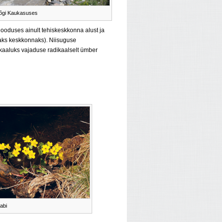
jõgi Kaukasuses
ooduses ainult tehiskeskkonna alust ja
vaks keskkonnaks). Niisuguse
kaaluks vajaduse radikaalselt ümber
abi