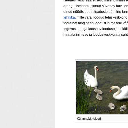
iseeneslikust reaalsusest, mille toimimis
arengut iseloomustanud süvenev huvi Ioodu
olnud nüüdisloodusteaduste põhiline tun
tehnika
, mille varal loodud tehiskeskkon
toorainet ning peab loodust inimesele võ
tegevuslaadiga kaasnev loodusе, eeskätt
hinnata inimese ja looduskeskkonna suht
Kühmnokk-luiged