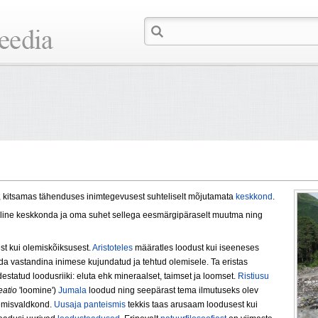
, kitsamas tähenduses inimtegevusest suhteliselt mõjutamata
keskkond
.
eline keskkonda ja oma suhet sellega eesmärgipäraselt muutma ning
est kui olemiskõiksusest.
Aristoteles
määratles loodust kui iseeneses
a vastandina inimese kujundatud ja tehtud olemisele. Ta eristas
destatud loodusriiki: eluta ehk mineraalset, taimset ja loomset.
Ristiusu
eatio
'loomine')
Jumala
loodud ning seepärast tema ilmutuseks olev
olemisvaldkond.
Uusaja
panteismis
tekkis taas arusaam loodusest kui