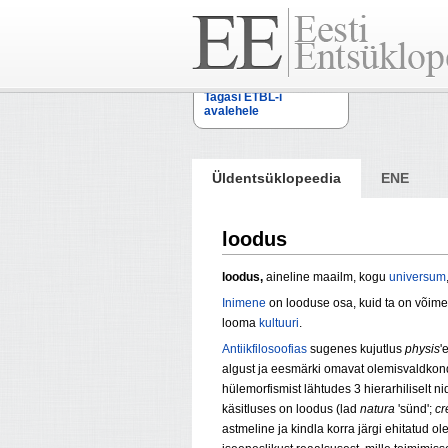
Tagasi ETBL-i
avalehele
Üldentsüklopeedia
ENE
loodus
loodus,
aineline maailm, kogu
universum
Inimene
on loodusе osa, kuid ta on võim
looma
kultuuri
.
Antiikfilosoofias
sugenes kujutlus
physis
'
algust ja eesmärki omavat olemisvaldkond
hülemorfismist lähtudes 3 hierarhiliselt ni
käsitluses on loodus (lad
natura
'sünd';
cr
astmeline ja kindla korra järgi ehitatud 