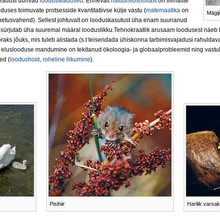
seadusi uurivad
loodusteadused
. Erinevalt
natuurfilosoofiast
on viimaste
ses toimuvate protsesside kvantitatiivse külje vastu (
matemaatika
on
Mägi
netusvahend). Sellest johtuvalt on looduskasutust üha enam suunanud
d sürjutab üha suuremal määral looduslikku.Tehnokraatlik arusaam loodusest näeb l
õraks jõuks, mis tuleb alistada (s.t teisendada ühiskonna tarbimisvajadusi rahulda
 eluslooduse mandumine on tekitanud ökoloogia- ja globaalprobleemid ning vastu
ed (
loodushoid
,
roheline liikumine
).
Pisihiir
Harilik varsak