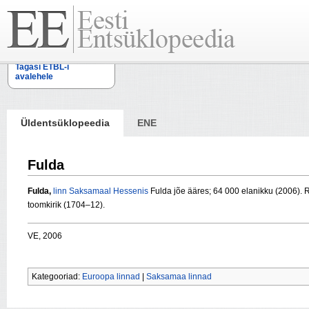
Tagasi ETBL-i
avalehele
Üldentsüklopeedia
ENE
Fulda
Fulda,
linn
Saksamaal
Hessenis
Fulda jõe ääres; 64 000 elanikku (2006). 
toomkirik (1704–12).
VE, 2006
Kategooriad:
Euroopa linnad
|
Saksamaa linnad