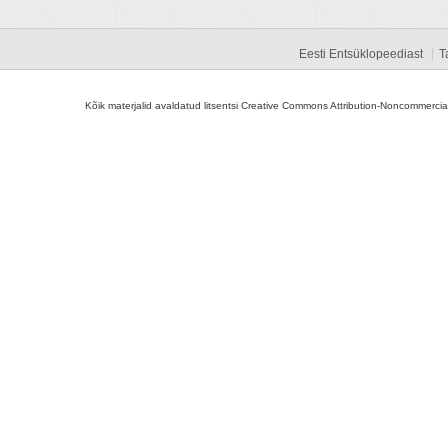
Eesti Entsüklopeediast
T
Kõik materjalid avaldatud litsentsi Creative Commons Attribution-Noncommercial-S