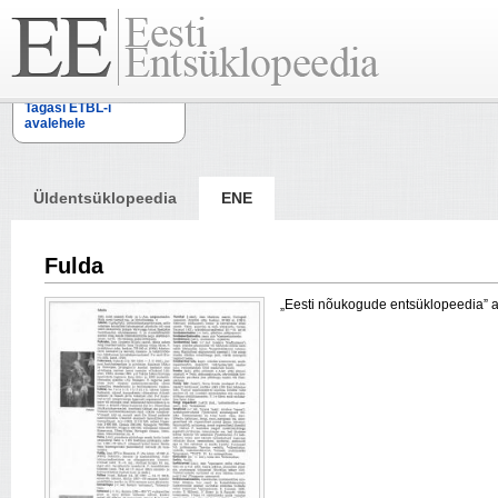
Tagasi ETBL-i
avalehele
Üldentsüklopeedia
ENE
Fulda
„Eesti nõukogude entsüklopeedia” arti