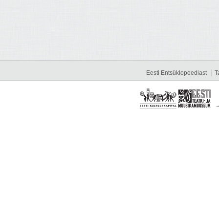
Eesti Entsüklopeediast
T