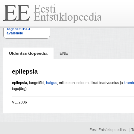
Tagasi ETBL-i
avalehele
Üldentsüklopeedia
ENE
epilepsia
epilepsia,
langetõbi,
haigus
, millele on iseloomulikud teadvusetus ja
kramb
tagajärg).
VE, 2006
Eesti Entsüklopeediast
T