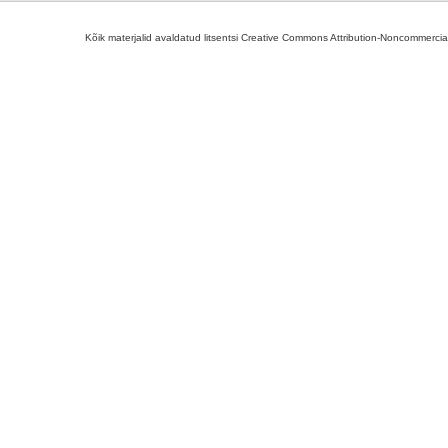
Kõik materjalid avaldatud litsentsi Creative Commons Attribution-Noncommercial-S