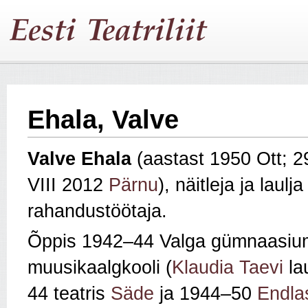
Ehala, Valve
Valve Ehala
(aastast 1950 Ott; 
VIII 2012
Pärnu
), näitleja ja laulj
rahandustöötaja.
Õppis 1942–44 Valga gümnaasium
muusikaalgkooli (
Klaudia Taevi
la
44 teatris
Säde
ja 1944–50
Endla