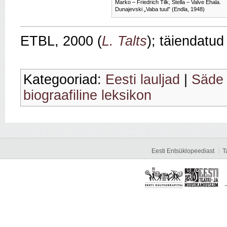
Marko – Friedrich Tilk, Stella – Valve Ehala.
Dunajevski „Vaba tuul” (Endla, 1948)
ETBL, 2000 (
L. Talts
); täiendatud
Kategooriad:
Eesti lauljad
|
Säde
biograafiline leksikon
Eesti Entsüklopeediast
T