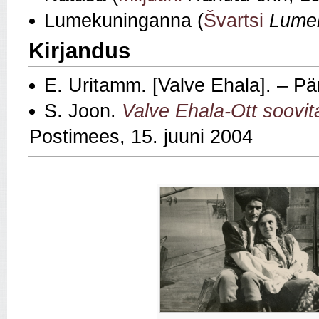
Lumekuninganna (
Švartsi
Lume
Kirjandus
E. Uritamm. [Valve Ehala]. – P
S. Joon.
Valve Ehala-Ott soovit
Postimees, 15. juuni 2004