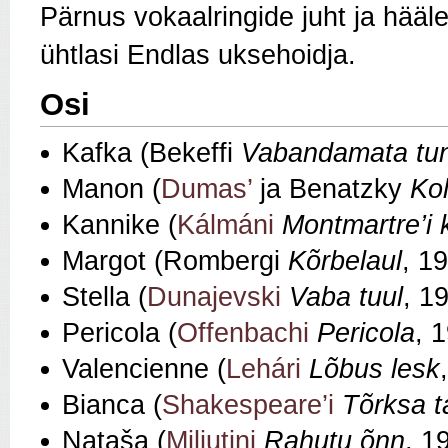
Pärnus vokaalringide juht ja hää
ühtlasi Endlas uksehoidja.
Osi
Kafka (Bekeffi
Vabandamata tu
Manon (
Dumas’
ja Benatzky
Ko
Kannike (
Kálmáni
Montmartre’i 
Margot (Rombergi
Kõrbelaul
, 1
Stella (
Dunajevski
Vaba tuul
, 1
Pericola (
Offenbachi
Pericola
, 
Valencienne (
Lehári
Lõbus lesk
Bianca (
Shakespeare’i
Tõrksa t
Nataša (
Miljutini
Rahutu õnn
, 1