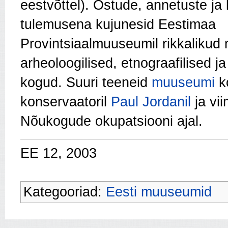
eestvõttel). Ostude, annetuste ja
tulemusena kujunesid Eestimaa
Provintsiaalmuuseumil rikkalikud 
arheoloogilised, etnograafilised j
kogud. Suuri teeneid
muuseumi
ko
konservaatoril
Paul Jordanil
ja vi
Nõukogude okupatsiooni ajal.
EE 12, 2003
Kategooriad:
Eesti muuseumid