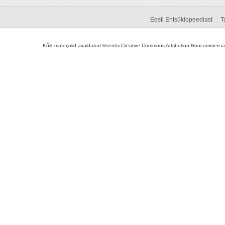
Eesti Entsüklopeediast
T
Kõik materjalid avaldatud litsentsi Creative Commons Attribution-Noncommercial-S