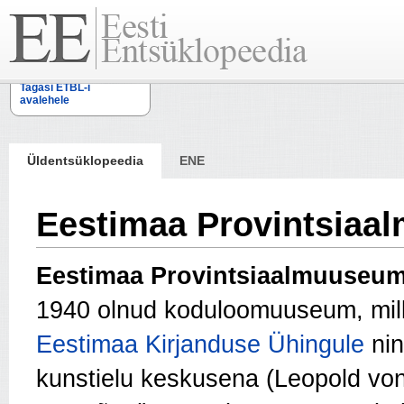
Tagasi ETBL-i
avalehele
Üldentsüklopeedia
ENE
Eestimaa Provintsia
Eestimaa Provintsiaalmuuseum
1940 olnud koduloomuuseum, mill
Eestimaa Kirjanduse Ühingule
nin
kunstielu keskusena (Leopold von