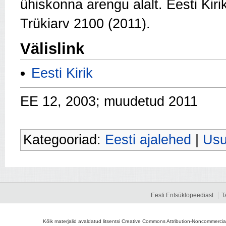
ühiskonna arengu alalt. Eesti Kir
Trükiarv 2100 (2011).
Välislink
Eesti Kirik
EE 12, 2003; muudetud 2011
Kategooriad:
Eesti ajalehed
|
Usu
Eesti Entsüklopeediast
T
Kõik materjalid avaldatud litsentsi Creative Commons Attribution-Noncommercial-S