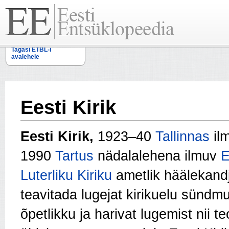
Tagasi ETBL-i
avalehele
Eesti Kirik
Eesti Kirik,
1923–40
Tallinnas
ilm
1990
Tartus
nädalalehena ilmuv
E
Luterliku Kiriku
ametlik häälekand
teavitada lugejat kirikuelu sündm
õpetlikku ja harivat lugemist nii t