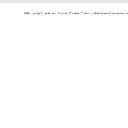
Kõik materjalid avaldatud litsentsi Creative Commons Attribution-Noncommercial-S