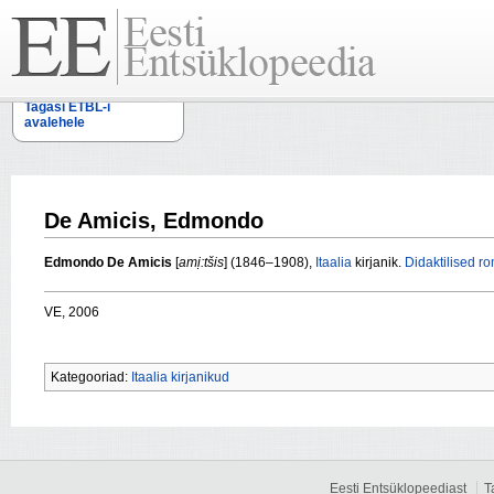
Tagasi ETBL-i
avalehele
De Amicis, Edmondo
Edmondo De Amicis
[
amị:tšis
] (1846–1908),
Itaalia
kirjanik.
Didaktilised
ro
VE, 2006
Kategooriad:
Itaalia kirjanikud
Eesti Entsüklopeediast
T