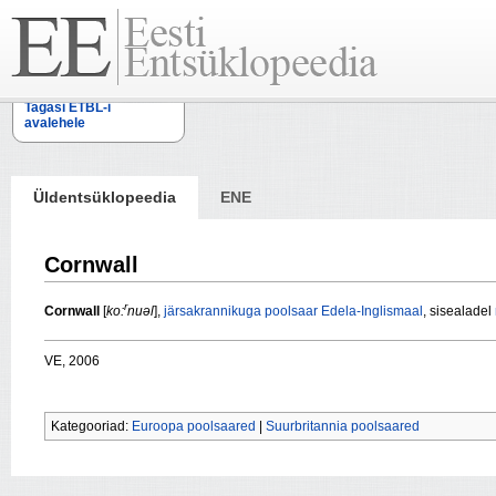
Tagasi ETBL-i
avalehele
Üldentsüklopeedia
ENE
Cornwall
r
Cornwall
[
ko:
nuəl
],
järsakrannikuga
poolsaar
Edela-Inglismaal
, sisealadel
VE, 2006
Kategooriad:
Euroopa poolsaared
|
Suurbritannia poolsaared