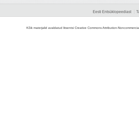
Eesti Entsüklopeediast
T
Kõik materjalid avaldatud litsentsi Creative Commons Attribution-Noncommercial-S