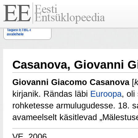
Tagasi ETBL-i
avalehele
Casanova, Giovanni 
Giovanni Giacomo Casanova
[
kirjanik. Rändas läbi
Euroopa
, ol
rohketesse armulugudesse. 18. s
avameelselt käsitlevad „Mälestus
VE, 2006