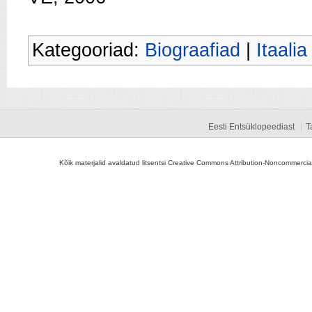
Kategooriad:
Biograafiad
|
Itaalia
Eesti Entsüklopeediast
T
Kõik materjalid avaldatud litsentsi Creative Commons Attribution-Noncommercial-S