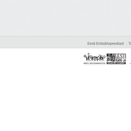
Eesti Entsüklopeediast
T