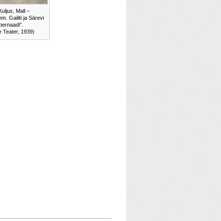
Kuljus, Mall –
m. Gailiti ja Särevi
ernaadi”.
 Teater, 1939)