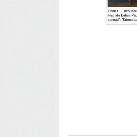
Paniss – Theo Mari
Nathalie Behm. Pag
rannad”. (Kuressaa