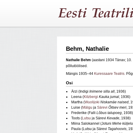
Behm, Nathalie
Nathalie Behm
(aastani 1934 Tänav; 10.
põllutöölised.
Mängis 1935–44
Kuressaare Teatris.
Põge
Osi
Ärzi (Indigi
Inimene silla all
, 1936)
Leena (
Kitzbergi
Kauka jumal
, 1936)
Martha (
Wuolijoki
Niskamäe naised
, 
Luise (
Mälgu
ja
Särevi
Õitsev meri
, 19
Frederike (Falli
Lõbus talupoeg
, 1938)
Toots (
Lutsu
ja Särevi
Kevade
, 1938)
Miina Salokannel (Jotuni
Mehe küljel
Paula (Lutsu ja Särevi
Tagahoovis
, 19