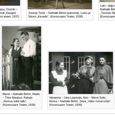
Loki – Adja 
puu, Onoriin –
Nathalie Beh
noli „Kauged
Joosep Toots – Nathalie Behm (paremal). Lutsu ja
„Toomas Nip
re teater, 1937)
Särevi „Kevade”. (Kuressaare Teater, 1938)
(Kuressaare
Maret – Nathalie Behm, Madis
– Theo Maripuu. Rahula
Vanaema – Liina Laansalu, Aino – Maret Suits,
„Noorus tuleb tallu”.
Noora – Nathalie Behm. Sepa „Väike rumal süda“.
(Kuressaare Teater, 1939)
(Kuressaare Teater, 1939)