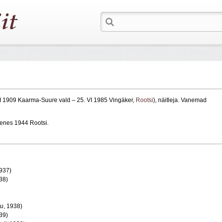
 I 1909 Kaarma-Suure vald – 25. VI 1985 Vingäker,
Rootsi
), näitleja. Vanemad
nes 1944 Rootsi.
1937)
38)
uu
, 1938)
39)