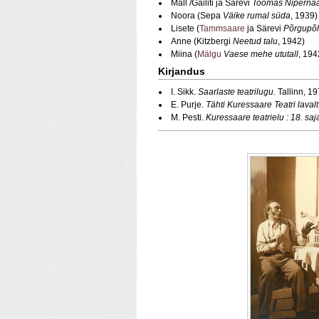
Mall /Gailiti ja Särevi
Toomas Niperna
Noora (Sepa
Väike rumal süda
, 1939)
Lisete (
Tammsaare
ja Särevi
Põrgupõ
Anne (Kitzbergi
Neetud talu
, 1942)
Miina (
Mälgu
Vaese mehe ututall
, 194
Kirjandus
I. Sikk.
Saarlaste teatrilugu
. Tallinn, 1
E. Purje.
Tähti Kuressaare Teatri laval
M. Pesti.
Kuressaare teatrielu : 18. saja