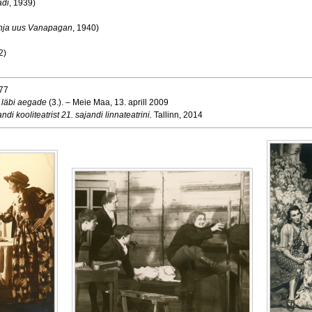
adi
, 1939)
hja uus Vanapagan
, 1940)
2)
977
t läbi aegade
(3.). – Meie Maa, 13. aprill 2009
ndi kooliteatrist 21. sajandi linnateatrini.
Tallinn, 2014